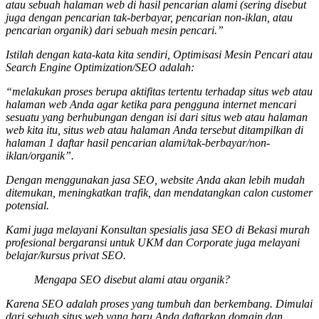
atau sebuah halaman web di hasil pencarian alami (sering disebut
juga dengan pencarian tak-berbayar, pencarian non-iklan, atau
pencarian organik) dari sebuah mesin pencari.”
Istilah dengan kata-kata kita sendiri, Optimisasi Mesin Pencari atau
Search Engine Optimization/SEO adalah:
“melakukan proses berupa aktifitas tertentu terhadap situs web atau
halaman web Anda agar ketika para pengguna internet mencari
sesuatu yang berhubungan dengan isi dari situs web atau halaman
web kita itu, situs web atau halaman Anda tersebut ditampilkan di
halaman 1 daftar hasil pencarian alami/tak-berbayar/non-
iklan/organik”.
Dengan menggunakan jasa SEO, website Anda akan lebih mudah
ditemukan, meningkatkan trafik, dan mendatangkan calon customer
potensial.
Kami juga melayani Konsultan spesialis
jasa SEO
di Bekasi murah
profesional bergaransi untuk UKM dan Corporate juga melayani
belajar/kursus privat SEO.
Mengapa SEO disebut alami atau organik?
Karena SEO adalah proses yang tumbuh dan berkembang. Dimulai
dari sebuah situs web yang baru Anda daftarkan domain dan