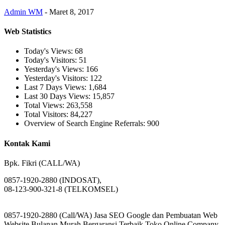
Admin WM
-
Maret 8, 2017
Web Statistics
Today's Views:
68
Today's Visitors:
51
Yesterday's Views:
166
Yesterday's Visitors:
122
Last 7 Days Views:
1,684
Last 30 Days Views:
15,857
Total Views:
263,558
Total Visitors:
84,227
Overview of Search Engine Referrals:
900
Kontak Kami
Bpk. Fikri (CALL/WA)
0857-1920-2880 (INDOSAT),
08-123-900-321-8 (TELKOMSEL)
0857-1920-2880 (Call/WA) Jasa SEO Google dan Pembuatan Web
Website Bulanan Murah Bergaransi Terbaik Toko Online Company