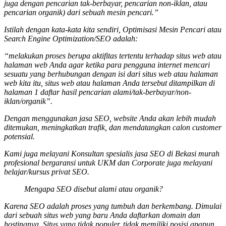
juga dengan pencarian tak-berbayar, pencarian non-iklan, atau
pencarian organik) dari sebuah mesin pencari.”
Istilah dengan kata-kata kita sendiri, Optimisasi Mesin Pencari atau
Search Engine Optimization/SEO adalah:
“melakukan proses berupa aktifitas tertentu terhadap situs web atau
halaman web Anda agar ketika para pengguna internet mencari
sesuatu yang berhubungan dengan isi dari situs web atau halaman
web kita itu, situs web atau halaman Anda tersebut ditampilkan di
halaman 1 daftar hasil pencarian alami/tak-berbayar/non-
iklan/organik”.
Dengan menggunakan jasa SEO, website Anda akan lebih mudah
ditemukan, meningkatkan trafik, dan mendatangkan calon customer
potensial.
Kami juga melayani Konsultan spesialis
jasa SEO
di Bekasi murah
profesional bergaransi untuk UKM dan Corporate juga melayani
belajar/kursus privat SEO.
Mengapa SEO disebut alami atau organik?
Karena SEO adalah proses yang tumbuh dan berkembang. Dimulai
dari sebuah situs web yang baru Anda daftarkan domain dan
hostingnya. Situs yang tidak populer, tidak memiliki posisi apapun