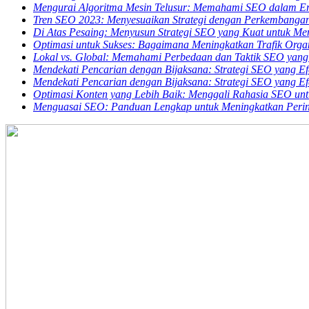
Mengurai Algoritma Mesin Telusur: Memahami SEO dalam E
Tren SEO 2023: Menyesuaikan Strategi dengan Perkembangan 
Di Atas Pesaing: Menyusun Strategi SEO yang Kuat untuk M
Optimasi untuk Sukses: Bagaimana Meningkatkan Trafik Orga
Lokal vs. Global: Memahami Perbedaan dan Taktik SEO yang
Mendekati Pencarian dengan Bijaksana: Strategi SEO yang Efe
Mendekati Pencarian dengan Bijaksana: Strategi SEO yang Efe
Optimasi Konten yang Lebih Baik: Menggali Rahasia SEO un
Menguasai SEO: Panduan Lengkap untuk Meningkatkan Perin