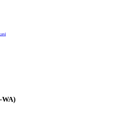
asi
l-WA)