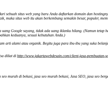
 sebuah situs web yang baru Anda daftarkan domain dan hostingnya. Si
 baik, maka situs web itu akan berkembang semakin besar, populer, memi
a uang Google sayang, tidak ada uang iklanku hilang. (Namun tetap 
bahkan keduanya, sesuai kebutuhan Anda.)
 arti alami atau organik. Begitu juga para ibu-ibu yang suka belan
sa diliat di
http://www.jakartawebdesain.com/client-jasa-pembuatan-we
a seo murah di bekasi, jasa seo murah bekasi, Jasa SEO, jasa seo berg