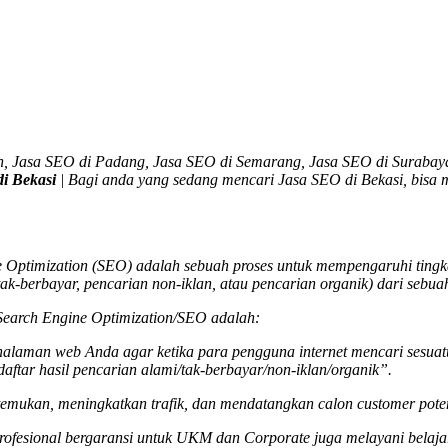
n, Jasa SEO di Padang, Jasa SEO di Semarang, Jasa SEO di Surabay
i Bekasi
| Bagi anda yang sedang mencari
Jasa SEO di Bekasi
, bisa
Optimization (SEO) adalah sebuah proses untuk mempengaruhi tingkat 
tak-berbayar, pencarian non-iklan, atau pencarian organik) dari sebua
u Search Engine Optimization/SEO adalah:
u halaman web Anda agar ketika para pengguna internet mencari sesua
daftar hasil pencarian alami/tak-berbayar/non-iklan/organik”.
mukan, meningkatkan trafik, dan mendatangkan calon customer poten
rofesional bergaransi untuk UKM dan Corporate juga melayani belaja