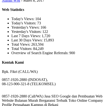
Admin WM
-
Maret 8, 2017
Web Statistics
Today's Views:
104
Today's Visitors:
73
Yesterday's Views:
166
Yesterday's Visitors:
122
Last 7 Days Views:
1,720
Last 30 Days Views:
15,893
Total Views:
263,594
Total Visitors:
84,249
Overview of Search Engine Referrals:
900
Kontak Kami
Bpk. Fikri (CALL/WA)
0857-1920-2880 (INDOSAT),
08-123-900-321-8 (TELKOMSEL)
0857-1920-2880 (Call/WA) Jasa SEO Google dan Pembuatan Web
Website Bulanan Murah Bergaransi Terbaik Toko Online Company
Profile Perusahaan Kampus di Bekasi