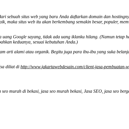
 sebuah situs web yang baru Anda daftarkan domain dan hostingnya. Si
 baik, maka situs web itu akan berkembang semakin besar, populer, memi
a uang Google sayang, tidak ada uang iklanku hilang. (Namun tetap 
bahkan keduanya, sesuai kebutuhan Anda.)
 arti alami atau organik. Begitu juga para ibu-ibu yang suka belan
sa diliat di
http://www.jakartawebdesain.com/client-jasa-pembuatan-we
a seo murah di bekasi, jasa seo murah bekasi, Jasa SEO, jasa seo berg