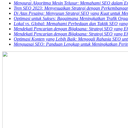
Mengurai Algoritma Mesin Telusur: Memahami SEO dalam E
Tren SEO 2023: Menyesuaikan Strategi dengan Perkembangan 
Di Atas Pesaing: Menyusun Strategi SEO yang Kuat untuk M
Optimasi untuk Sukses: Bagaimana Meningkatkan Trafik Orga
Lokal vs. Global: Memahami Perbedaan dan Taktik SEO yang
Mendekati Pencarian dengan Bijaksana: Strategi SEO yang Efe
Mendekati Pencarian dengan Bijaksana: Strategi SEO yang Efe
Optimasi Konten yang Lebih Baik: Menggali Rahasia SEO un
Menguasai SEO: Panduan Lengkap untuk Meningkatkan Perin