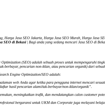
ng, Harga Jasa SEO Jakarta, Harga Jasa SEO Murah, Harga Jasa SE
sa SEO di Bekasi
| Bagi anda yang sedang mencari
Jasa SEO di Beka
Optimization (SEO) adalah sebuah proses untuk mempengaruhi tingkat 
tak-berbayar, pencarian non-iklan, atau pencarian organik) dari sebua
u Search Engine Optimization/SEO adalah:
u halaman web Anda agar ketika para pengguna internet mencari sesua
daftar hasil pencarian alami/tak-berbayar/non-iklan/organik”.
mukan, meningkatkan trafik, dan mendatangkan calon customer poten
rofesional bergaransi untuk UKM dan Corporate juga melayani belaja