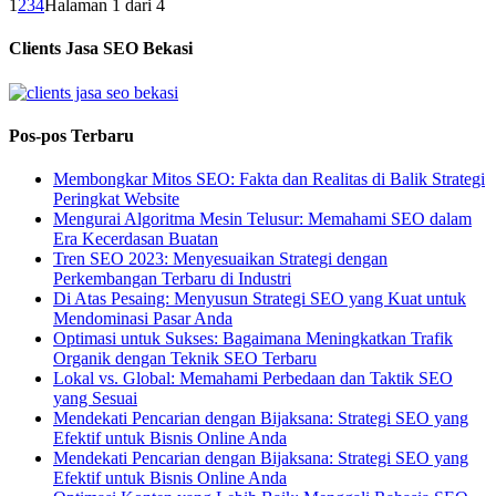
1
2
3
4
Halaman 1 dari 4
Clients Jasa SEO Bekasi
Pos-pos Terbaru
Membongkar Mitos SEO: Fakta dan Realitas di Balik Strategi
Peringkat Website
Mengurai Algoritma Mesin Telusur: Memahami SEO dalam
Era Kecerdasan Buatan
Tren SEO 2023: Menyesuaikan Strategi dengan
Perkembangan Terbaru di Industri
Di Atas Pesaing: Menyusun Strategi SEO yang Kuat untuk
Mendominasi Pasar Anda
Optimasi untuk Sukses: Bagaimana Meningkatkan Trafik
Organik dengan Teknik SEO Terbaru
Lokal vs. Global: Memahami Perbedaan dan Taktik SEO
yang Sesuai
Mendekati Pencarian dengan Bijaksana: Strategi SEO yang
Efektif untuk Bisnis Online Anda
Mendekati Pencarian dengan Bijaksana: Strategi SEO yang
Efektif untuk Bisnis Online Anda