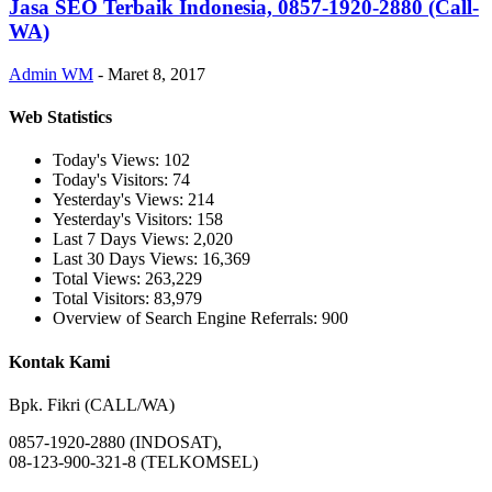
Jasa SEO Terbaik Indonesia, 0857-1920-2880 (Call-
WA)
Admin WM
-
Maret 8, 2017
Web Statistics
Today's Views:
102
Today's Visitors:
74
Yesterday's Views:
214
Yesterday's Visitors:
158
Last 7 Days Views:
2,020
Last 30 Days Views:
16,369
Total Views:
263,229
Total Visitors:
83,979
Overview of Search Engine Referrals:
900
Kontak Kami
Bpk. Fikri (CALL/WA)
0857-1920-2880 (INDOSAT),
08-123-900-321-8 (TELKOMSEL)