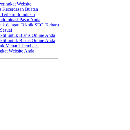
Peringkat Website
a Kecerdasan Buatan
erbaru di Industri
ndominasi Pasar Anda
nik dengan Teknik SEO Terbaru
Sesuai
ktif untuk Bisnis Online Anda
ktif untuk Bisnis Online Anda
tuk Menarik Pembaca
gkat Website Anda