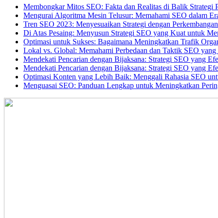
Membongkar Mitos SEO: Fakta dan Realitas di Balik Strategi 
Mengurai Algoritma Mesin Telusur: Memahami SEO dalam Er
Tren SEO 2023: Menyesuaikan Strategi dengan Perkembangan T
Di Atas Pesaing: Menyusun Strategi SEO yang Kuat untuk Me
Optimasi untuk Sukses: Bagaimana Meningkatkan Trafik Orga
Lokal vs. Global: Memahami Perbedaan dan Taktik SEO yang 
Mendekati Pencarian dengan Bijaksana: Strategi SEO yang Efe
Mendekati Pencarian dengan Bijaksana: Strategi SEO yang Efe
Optimasi Konten yang Lebih Baik: Menggali Rahasia SEO un
Menguasai SEO: Panduan Lengkap untuk Meningkatkan Perin