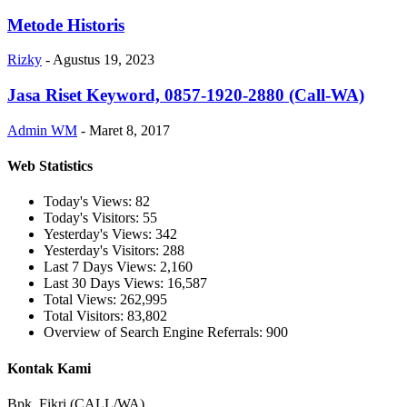
Metode Historis
Rizky
-
Agustus 19, 2023
Jasa Riset Keyword, 0857-1920-2880 (Call-WA)
Admin WM
-
Maret 8, 2017
Web Statistics
Today's Views:
82
Today's Visitors:
55
Yesterday's Views:
342
Yesterday's Visitors:
288
Last 7 Days Views:
2,160
Last 30 Days Views:
16,587
Total Views:
262,995
Total Visitors:
83,802
Overview of Search Engine Referrals:
900
Kontak Kami
Bpk. Fikri (CALL/WA)