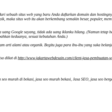
 sebuah situs web yang baru Anda daftarkan domain dan hostingnya. Si
 baik, maka situs web itu akan berkembang semakin besar, populer, memi
a uang Google sayang, tidak ada uang iklanku hilang. (Namun tetap 
bahkan keduanya, sesuai kebutuhan Anda.)
 arti alami atau organik. Begitu juga para ibu-ibu yang suka belan
sa diliat di
http://www.jakartawebdesain.com/client-jasa-pembuatan-we
a seo murah di bekasi, jasa seo murah bekasi, Jasa SEO, jasa seo berg