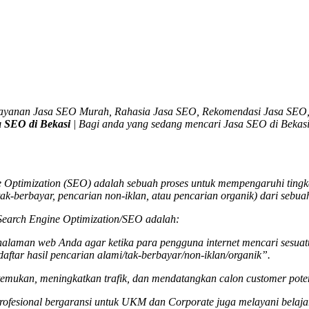
Layanan Jasa SEO Murah, Rahasia Jasa SEO, Rekomendasi Jasa SEO,
a SEO di Bekasi
| Bagi anda yang sedang mencari
Jasa SEO di Bekas
Optimization (SEO) adalah sebuah proses untuk mempengaruhi tingkat 
tak-berbayar, pencarian non-iklan, atau pencarian organik) dari sebua
u Search Engine Optimization/SEO adalah:
u halaman web Anda agar ketika para pengguna internet mencari sesua
daftar hasil pencarian alami/tak-berbayar/non-iklan/organik”.
mukan, meningkatkan trafik, dan mendatangkan calon customer poten
rofesional bergaransi untuk UKM dan Corporate juga melayani belaja