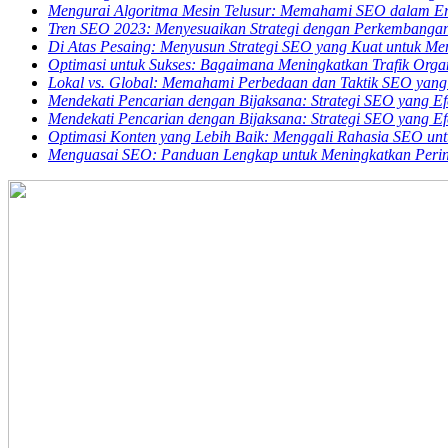
Mengurai Algoritma Mesin Telusur: Memahami SEO dalam E
Tren SEO 2023: Menyesuaikan Strategi dengan Perkembangan 
Di Atas Pesaing: Menyusun Strategi SEO yang Kuat untuk M
Optimasi untuk Sukses: Bagaimana Meningkatkan Trafik Orga
Lokal vs. Global: Memahami Perbedaan dan Taktik SEO yang
Mendekati Pencarian dengan Bijaksana: Strategi SEO yang Efe
Mendekati Pencarian dengan Bijaksana: Strategi SEO yang Efe
Optimasi Konten yang Lebih Baik: Menggali Rahasia SEO un
Menguasai SEO: Panduan Lengkap untuk Meningkatkan Perin