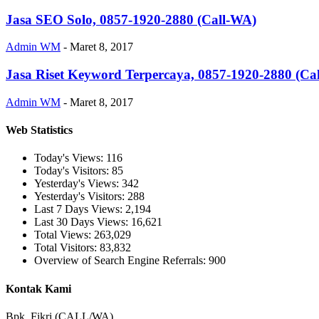
Jasa SEO Solo, 0857-1920-2880 (Call-WA)
Admin WM
-
Maret 8, 2017
Jasa Riset Keyword Terpercaya, 0857-1920-2880 (Ca
Admin WM
-
Maret 8, 2017
Web Statistics
Today's Views:
116
Today's Visitors:
85
Yesterday's Views:
342
Yesterday's Visitors:
288
Last 7 Days Views:
2,194
Last 30 Days Views:
16,621
Total Views:
263,029
Total Visitors:
83,832
Overview of Search Engine Referrals:
900
Kontak Kami
Bpk. Fikri (CALL/WA)