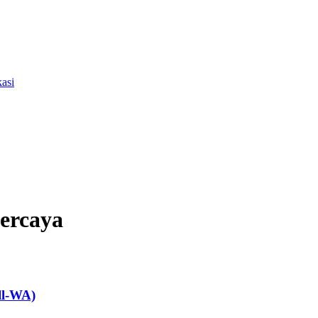
asi
percaya
ll-WA)