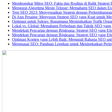
Membongkar Mitos SEO: Fakta dan Realitas di Balik Strategi 
Mengurai Algoritma Mesin Telusur: Memahami SEO dalam Er
Tren SEO 2023: Menyesuaikan Strategi dengan Perkembangan T
Di Atas Pesaing: Menyusun Strategi SEO yang Kuat untuk Me
Optimasi untuk Sukses: Bagaimana Meningkatkan Trafik Orga
Lokal vs. Global: Memahami Perbedaan dan Taktik SEO yang 
Mendekati Pencarian dengan Bijaksana: Strategi SEO yang Efe
Mendekati Pencarian dengan Bijaksana: Strategi SEO yang Efe
Optimasi Konten yang Lebih Baik: Menggali Rahasia SEO un
Menguasai SEO: Panduan Lengkap untuk Meningkatkan Perin