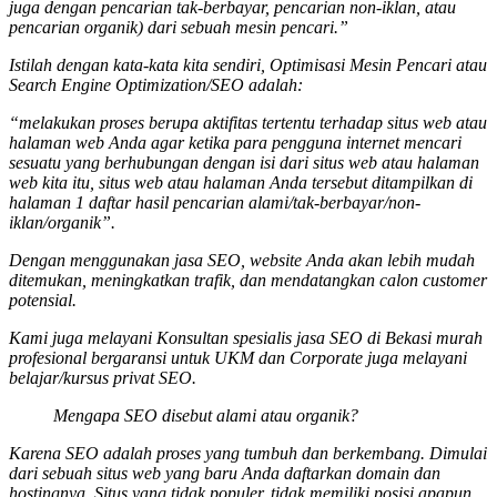
juga dengan pencarian tak-berbayar, pencarian non-iklan, atau
pencarian organik) dari sebuah mesin pencari.”
Istilah dengan kata-kata kita sendiri, Optimisasi Mesin Pencari atau
Search Engine Optimization/SEO adalah:
“melakukan proses berupa aktifitas tertentu terhadap situs web atau
halaman web Anda agar ketika para pengguna internet mencari
sesuatu yang berhubungan dengan isi dari situs web atau halaman
web kita itu, situs web atau halaman Anda tersebut ditampilkan di
halaman 1 daftar hasil pencarian alami/tak-berbayar/non-
iklan/organik”.
Dengan menggunakan jasa SEO, website Anda akan lebih mudah
ditemukan, meningkatkan trafik, dan mendatangkan calon customer
potensial.
Kami juga melayani Konsultan spesialis
jasa SEO
di Bekasi murah
profesional bergaransi untuk UKM dan Corporate juga melayani
belajar/kursus privat SEO.
Mengapa SEO disebut alami atau organik?
Karena SEO adalah proses yang tumbuh dan berkembang. Dimulai
dari sebuah situs web yang baru Anda daftarkan domain dan
hostingnya. Situs yang tidak populer, tidak memiliki posisi apapun