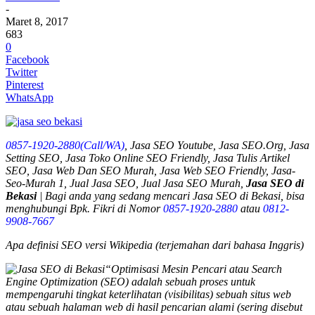
-
Maret 8, 2017
683
0
Facebook
Twitter
Pinterest
WhatsApp
0857-1920-2880(Call/WA)
, Jasa SEO Youtube, Jasa SEO.Org, Jasa
Setting SEO, Jasa Toko Online SEO Friendly, Jasa Tulis Artikel
SEO, Jasa Web Dan SEO Murah, Jasa Web SEO Friendly, Jasa-
Seo-Murah 1, Jual Jasa SEO, Jual Jasa SEO Murah,
Jasa SEO di
Bekasi
| Bagi anda yang sedang mencari
Jasa SEO di Bekasi
, bisa
menghubungi Bpk. Fikri di Nomor
0857-1920-2880
atau
0812-
9908-7667
Apa definisi SEO versi Wikipedia (terjemahan dari bahasa Inggris)
“Optimisasi Mesin Pencari atau Search
Engine Optimization (SEO) adalah sebuah proses untuk
mempengaruhi tingkat keterlihatan (visibilitas) sebuah situs web
atau sebuah halaman web di hasil pencarian alami (sering disebut