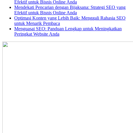
Efektif untuk Bisnis Online Anda
Mendekati Pencarian dengan Bijaksana: Strategi SEO yang
Efektif untuk Bisnis Online Anda
Optimasi Konten yang Lebih Baik: Menggali Rahasia SEO
untuk Menarik Pembaca
Menguasai SEO: Panduan Lengkap untuk Meningkatkan
Peringkat Website Anda