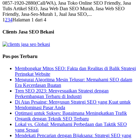
0857-1920-2880(Call/WA), Jasa Toko Online SEO Friendly, Jasa
Tulis Artikel SEO, Jasa Web Dan SEO Murah, Jasa Web SEO
Friendly, Jasa-Seo-Murah 1, Jual Jasa SEO,...
1
2
3
4
Halaman 1 dari 4
Clients Jasa SEO Bekasi
Pos-pos Terbaru
Membongkar Mitos SEO: Fakta dan Realitas di Balik Strategi
Peringkat Website
Mengurai Algoritma Mesin Telusur: Memahami SEO dalam
Era Kecerdasan Buatan
Tren SEO 2023: Menyesuaikan Strategi dengan
Perkembangan Terbaru di Industri
Di Atas Pesaing: Menyusun Strategi SEO yang Kuat untuk
Mendominasi Pasar Anda
Optimasi untuk Sukses: Bagaimana Meningkatkan Trafik
Organik dengan Teknik SEO Terbaru
Lokal vs. Global: Memahami Perbedaan dan Taktik SEO
yang Sesuai
Mendekati Pencarian dengan Bijaksana: Strategi SEO yang