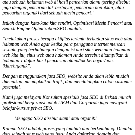
atau sebuah halaman web di hasil pencarian alami (sering disebut
juga dengan pencarian tak-berbayar, pencarian non-iklan, atau
pencarian organik) dari sebuah mesin pencari.”
Istilah dengan kata-kata kita sendiri, Optimisasi Mesin Pencari atau
Search Engine Optimization/SEO adalah:
“melakukan proses berupa aktifitas tertentu terhadap situs web atau
halaman web Anda agar ketika para pengguna internet mencari
sesuatu yang berhubungan dengan isi dari situs web atau halaman
web kita itu, situs web atau halaman Anda tersebut ditampilkan di
halaman 1 daftar hasil pencarian alami/tak-berbayar/non-
iklan/organik”.
Dengan menggunakan jasa SEO, website Anda akan lebih mudah
ditemukan, meningkatkan trafik, dan mendatangkan calon customer
potensial.
Kami juga melayani Konsultan spesialis
jasa SEO
di Bekasi murah
profesional bergaransi untuk UKM dan Corporate juga melayani
belajar/kursus privat SEO.
Mengapa SEO disebut alami atau organik?
Karena SEO adalah proses yang tumbuh dan berkembang. Dimulai
dari sebuah situs web yang baru Anda daftarkan domain dan