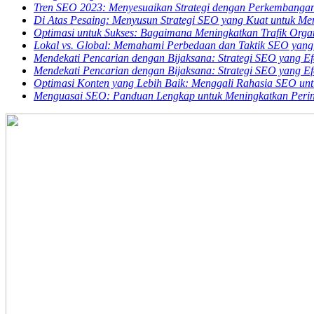
Tren SEO 2023: Menyesuaikan Strategi dengan Perkembangan 
Di Atas Pesaing: Menyusun Strategi SEO yang Kuat untuk M
Optimasi untuk Sukses: Bagaimana Meningkatkan Trafik Orga
Lokal vs. Global: Memahami Perbedaan dan Taktik SEO yang
Mendekati Pencarian dengan Bijaksana: Strategi SEO yang Efe
Mendekati Pencarian dengan Bijaksana: Strategi SEO yang Efe
Optimasi Konten yang Lebih Baik: Menggali Rahasia SEO un
Menguasai SEO: Panduan Lengkap untuk Meningkatkan Perin