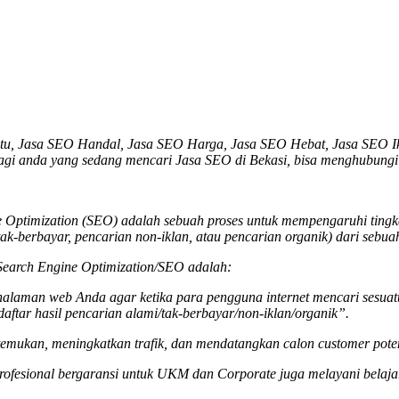
tu, Jasa SEO Handal, Jasa SEO Harga, Jasa SEO Hebat, Jasa SEO Ik
agi anda yang sedang mencari
Jasa SEO di Bekasi
, bisa menghubungi
Optimization (SEO) adalah sebuah proses untuk mempengaruhi tingkat 
tak-berbayar, pencarian non-iklan, atau pencarian organik) dari sebua
u Search Engine Optimization/SEO adalah:
u halaman web Anda agar ketika para pengguna internet mencari sesua
daftar hasil pencarian alami/tak-berbayar/non-iklan/organik”.
mukan, meningkatkan trafik, dan mendatangkan calon customer poten
rofesional bergaransi untuk UKM dan Corporate juga melayani belaja