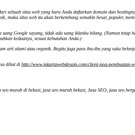
 sebuah situs web yang baru Anda daftarkan domain dan hostingnya. Si
 baik, maka situs web itu akan berkembang semakin besar, populer, memi
a uang Google sayang, tidak ada uang iklanku hilang. (Namun tetap 
bahkan keduanya, sesuai kebutuhan Anda.)
 arti alami atau organik. Begitu juga para ibu-ibu yang suka belan
sa diliat di
http://www.jakartawebdesain.com/client-jasa-pembuatan-we
a seo murah di bekasi, jasa seo murah bekasi, Jasa SEO, jasa seo berg