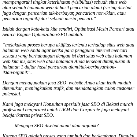
mempengaruhi tingkat keterlihatan (visibilitas) sebuah situs web
atau sebuah halaman web di hasil pencarian alami (sering disebut
juga dengan pencarian tak-berbayar, pencarian non-iklan, atau
pencarian organik) dari sebuah mesin pencari.”
Istilah dengan kata-kata kita sendiri, Optimisasi Mesin Pencari atau
Search Engine Optimization/SEO adalah:
“melakukan proses berupa aktifitas tertentu terhadap situs web atau
halaman web Anda agar ketika para pengguna internet mencari
sesuatu yang berhubungan dengan isi dari situs web atau halaman
web kita itu, situs web atau halaman Anda tersebut ditampilkan di
halaman 1 daftar hasil pencarian alami/tak-berbayar/non-
iklan/organik”.
Dengan menggunakan jasa SEO, website Anda akan lebih mudah
ditemukan, meningkatkan trafik, dan mendatangkan calon customer
potensial.
Kami juga melayani Konsultan spesialis
jasa SEO
di Bekasi murah
profesional bergaransi untuk UKM dan Corporate juga melayani
belajar/kursus privat SEO.
Mengapa SEO disebut alami atau organik?
Karena SEO adalah proses yang tumbuh dan berkembang. Dimulai