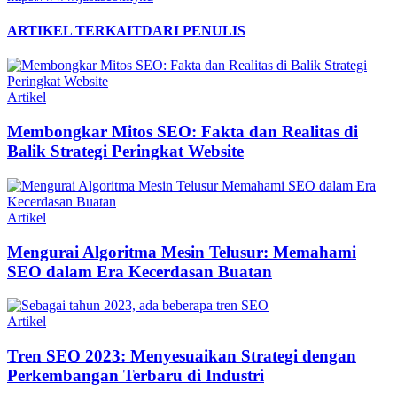
ARTIKEL TERKAIT
DARI PENULIS
Artikel
Membongkar Mitos SEO: Fakta dan Realitas di
Balik Strategi Peringkat Website
Artikel
Mengurai Algoritma Mesin Telusur: Memahami
SEO dalam Era Kecerdasan Buatan
Artikel
Tren SEO 2023: Menyesuaikan Strategi dengan
Perkembangan Terbaru di Industri