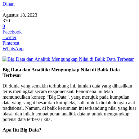
Dinan
-
Agustus 18, 2023
370
0
Facebook
Twitter
Pinterest
WhatsApp
Big Data dan Analitik: Mengungkap Nilai di Balik Data
Terbesar
Di dunia yang semakin terhubung ini, jumlah data yang dihasilkan
terus meningkat secara eksponensial. Fenomena ini telah
memunculkan konsep “Big Data”, yang merujuk pada kumpulan
data yang sangat besar dan kompleks, sulit untuk diolah dengan alat
tradisional. Namun, di balik kerumitan ini terkandung nilai yang luar
biasa, dan inilah tempat peran analitik datang untuk mengungkap
potensi data terbesar kita.
Apa Itu Big Data?