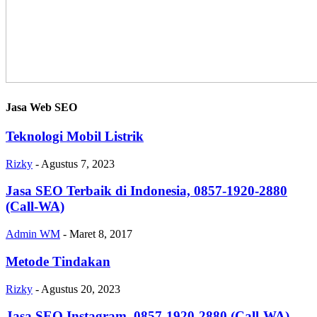
Jasa Web SEO
Teknologi Mobil Listrik
Rizky
-
Agustus 7, 2023
Jasa SEO Terbaik di Indonesia, 0857-1920-2880
(Call-WA)
Admin WM
-
Maret 8, 2017
Metode Tindakan
Rizky
-
Agustus 20, 2023
Jasa SEO Instagram, 0857-1920-2880 (Call-WA)