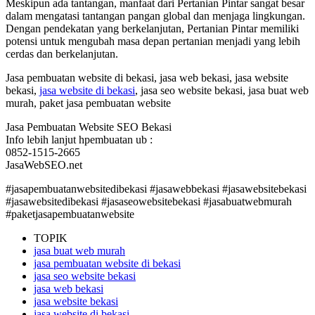
Meskipun ada tantangan, manfaat dari Pertanian Pintar sangat besar
dalam mengatasi tantangan pangan global dan menjaga lingkungan.
Dengan pendekatan yang berkelanjutan, Pertanian Pintar memiliki
potensi untuk mengubah masa depan pertanian menjadi yang lebih
cerdas dan berkelanjutan.
Jasa pembuatan website di bekasi, jasa web bekasi, jasa website
bekasi,
jasa website di bekasi
, jasa seo website bekasi, jasa buat web
murah, paket jasa pembuatan website
Jasa Pembuatan Website SEO Bekasi
Info lebih lanjut hpembuatan ub :
0852-1515-2665
JasaWebSEO.net
#jasapembuatanwebsitedibekasi #jasawebbekasi #jasawebsitebekasi
#jasawebsitedibekasi #jasaseowebsitebekasi #jasabuatwebmurah
#paketjasapembuatanwebsite
TOPIK
jasa buat web murah
jasa pembuatan website di bekasi
jasa seo website bekasi
jasa web bekasi
jasa website bekasi
jasa website di bekasi