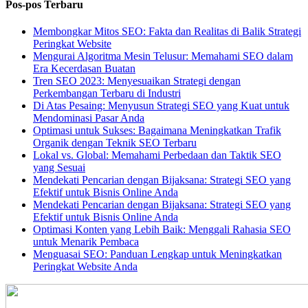
Pos-pos Terbaru
Membongkar Mitos SEO: Fakta dan Realitas di Balik Strategi
Peringkat Website
Mengurai Algoritma Mesin Telusur: Memahami SEO dalam
Era Kecerdasan Buatan
Tren SEO 2023: Menyesuaikan Strategi dengan
Perkembangan Terbaru di Industri
Di Atas Pesaing: Menyusun Strategi SEO yang Kuat untuk
Mendominasi Pasar Anda
Optimasi untuk Sukses: Bagaimana Meningkatkan Trafik
Organik dengan Teknik SEO Terbaru
Lokal vs. Global: Memahami Perbedaan dan Taktik SEO
yang Sesuai
Mendekati Pencarian dengan Bijaksana: Strategi SEO yang
Efektif untuk Bisnis Online Anda
Mendekati Pencarian dengan Bijaksana: Strategi SEO yang
Efektif untuk Bisnis Online Anda
Optimasi Konten yang Lebih Baik: Menggali Rahasia SEO
untuk Menarik Pembaca
Menguasai SEO: Panduan Lengkap untuk Meningkatkan
Peringkat Website Anda