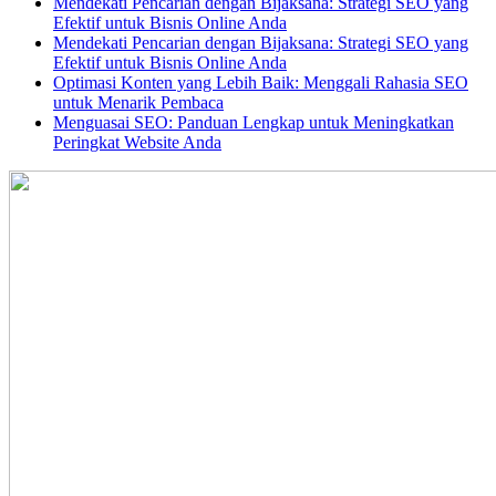
Mendekati Pencarian dengan Bijaksana: Strategi SEO yang
Efektif untuk Bisnis Online Anda
Mendekati Pencarian dengan Bijaksana: Strategi SEO yang
Efektif untuk Bisnis Online Anda
Optimasi Konten yang Lebih Baik: Menggali Rahasia SEO
untuk Menarik Pembaca
Menguasai SEO: Panduan Lengkap untuk Meningkatkan
Peringkat Website Anda