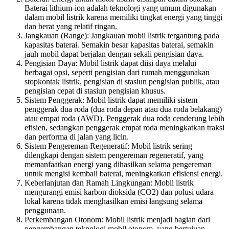
Baterai lithium-ion adalah teknologi yang umum digunakan
dalam mobil listrik karena memiliki tingkat energi yang tinggi
dan berat yang relatif ringan.
Jangkauan (Range): Jangkauan mobil listrik tergantung pada
kapasitas baterai. Semakin besar kapasitas baterai, semakin
jauh mobil dapat berjalan dengan sekali pengisian daya.
Pengisian Daya: Mobil listrik dapat diisi daya melalui
berbagai opsi, seperti pengisian dari rumah menggunakan
stopkontak listrik, pengisian di stasiun pengisian publik, atau
pengisian cepat di stasiun pengisian khusus.
Sistem Penggerak: Mobil listrik dapat memiliki sistem
penggerak dua roda (dua roda depan atau dua roda belakang)
atau empat roda (AWD). Penggerak dua roda cenderung lebih
efisien, sedangkan penggerak empat roda meningkatkan traksi
dan performa di jalan yang licin.
Sistem Pengereman Regeneratif: Mobil listrik sering
dilengkapi dengan sistem pengereman regeneratif, yang
memanfaatkan energi yang dihasilkan selama pengereman
untuk mengisi kembali baterai, meningkatkan efisiensi energi.
Keberlanjutan dan Ramah Lingkungan: Mobil listrik
mengurangi emisi karbon dioksida (CO2) dan polusi udara
lokal karena tidak menghasilkan emisi langsung selama
penggunaan.
Perkembangan Otonom: Mobil listrik menjadi bagian dari
pengembangan teknologi mobil otonom, yang bertujuan