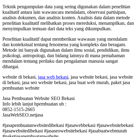
Teknik pengumpulan data yang sering digunakan dalam penelitian
kualitatif antara lain wawancara mendalam, observasi partisipan,
analisis dokumen, dan analisis konten. Analisis data dalam metode
penelitian kualitatif melibatkan proses mereduksi, menampilkan, dan
menyimpulkan temuan dari data teks yang dikumpulkan.
Penelitian kualitatif dapat memberikan wawasan yang mendalam
dan kontekstual tentang fenomena yang kompleks dan beragam.
Metode ini banyak digunakan dalam ilmu sosial, pendidikan, ilmu
psikologi, antropologi, dan bidang lainnya di mana pemahaman
mendalam tentang perilaku dan pengalaman manusia sangat
dihargai.
website di bekasi,
jasa web bekasi
, jasa website bekasi, jasa website
di bekasi, jasa seo website bekasi, jasa buat web murah, paket jasa
pembuatan website
Jasa Pembuatan Website SEO Bekasi
Info lebih lanjut hpembuatan ub :
0852-1515-2665
JasaWebSEO.netjasa
#jasapembuatanwebsitedibekasi #jasawebbekasi #jasawebsitebekasi
#jasawebsitedibekasi #jasaseowebsitebekasi #jasabuatwebmurah
#paketjasapembuatanwebsite