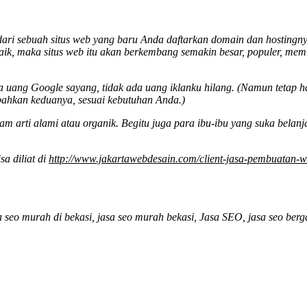
 sebuah situs web yang baru Anda daftarkan domain dan hostingnya. Si
 baik, maka situs web itu akan berkembang semakin besar, populer, memi
a uang Google sayang, tidak ada uang iklanku hilang. (Namun tetap 
bahkan keduanya, sesuai kebutuhan Anda.)
 arti alami atau organik. Begitu juga para ibu-ibu yang suka belan
sa diliat di
http://www.jakartawebdesain.com/client-jasa-pembuatan-we
a seo murah di bekasi, jasa seo murah bekasi, Jasa SEO, jasa seo berg