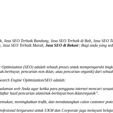
k, Jasa SEO Terbaik Bandung, Jasa SEO Terbaik di Bali, Jasa SEO Ter
ia, Jasa SEO Terbaik Murah,
Jasa SEO di Bekasi
| Bagi anda yang se
Optimization (SEO) adalah sebuah proses untuk mempengaruhi tingkat 
tak-berbayar, pencarian non-iklan, atau pencarian organik) dari sebua
u Search Engine Optimization/SEO adalah:
u halaman web Anda agar ketika para pengguna internet mencari sesua
daftar hasil pencarian alami/tak-berbayar/non-iklan/organik”.
mukan, meningkatkan trafik, dan mendatangkan calon customer poten
rofesional bergaransi untuk UKM dan Corporate juga melayani belaja