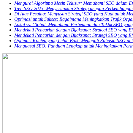
Mengurai Algoritma Mesin Telusur: Memahami SEO dalam E
Tren SEO 2023: Menyesuaikan Strategi dengan Perkembangan 
Di Atas Pesaing: Menyusun Strategi SEO yang Kuat untuk M
Optimasi untuk Sukses: Bagaimana Meningkatkan Trafik Orga
Lokal vs. Global: Memahami Perbedaan dan Taktik SEO yang
Mendekati Pencarian dengan Bijaksana: Strategi SEO yang Efe
Mendekati Pencarian dengan Bijaksana: Strategi SEO yang Efe
Optimasi Konten yang Lebih Baik: Menggali Rahasia SEO un
Menguasai SEO: Panduan Lengkap untuk Meningkatkan Perin