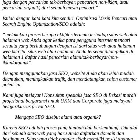
juga dengan pencarian tak-berbayar, pencarian non-iklan, atau
pencarian organik) dari sebuah mesin pencari.”
Istilah dengan kata-kata kita sendiri, Optimisasi Mesin Pencari atau
Search Engine Optimization/SEO adalah:
“melakukan proses berupa aktifitas tertentu terhadap situs web atau
halaman web Anda agar ketika para pengguna internet mencari
sesuatu yang berhubungan dengan isi dari situs web atau halaman
web kita itu, situs web atau halaman Anda tersebut ditampilkan di
halaman 1 daftar hasil pencarian alami/tak-berbayar/non-
iklan/organik”.
Dengan menggunakan jasa SEO, website Anda akan lebih mudah
ditemukan, meningkatkan trafik, dan mendatangkan calon customer
potensial.
Kami juga melayani Konsultan spesialis
jasa SEO
di Bekasi murah
profesional bergaransi untuk UKM dan Corporate juga melayani
belajar/kursus privat SEO.
Mengapa SEO disebut alami atau organik?
Karena SEO adalah proses yang tumbuh dan berkembang. Dimulai
dari sebuah situs web yang baru Anda daftarkan domain dan
hostingnya. Situs yang tidak populer, tidak memiliki posisi apapun