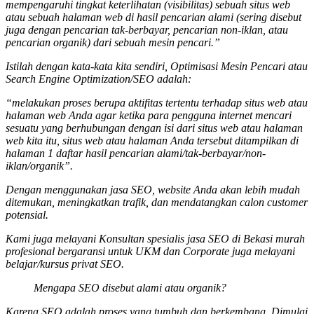
mempengaruhi tingkat keterlihatan (visibilitas) sebuah situs web
atau sebuah halaman web di hasil pencarian alami (sering disebut
juga dengan pencarian tak-berbayar, pencarian non-iklan, atau
pencarian organik) dari sebuah mesin pencari.”
Istilah dengan kata-kata kita sendiri, Optimisasi Mesin Pencari atau
Search Engine Optimization/SEO adalah:
“melakukan proses berupa aktifitas tertentu terhadap situs web atau
halaman web Anda agar ketika para pengguna internet mencari
sesuatu yang berhubungan dengan isi dari situs web atau halaman
web kita itu, situs web atau halaman Anda tersebut ditampilkan di
halaman 1 daftar hasil pencarian alami/tak-berbayar/non-
iklan/organik”.
Dengan menggunakan jasa SEO, website Anda akan lebih mudah
ditemukan, meningkatkan trafik, dan mendatangkan calon customer
potensial.
Kami juga melayani Konsultan spesialis
jasa SEO
di Bekasi murah
profesional bergaransi untuk UKM dan Corporate juga melayani
belajar/kursus privat SEO.
Mengapa SEO disebut alami atau organik?
Karena SEO adalah proses yang tumbuh dan berkembang. Dimulai