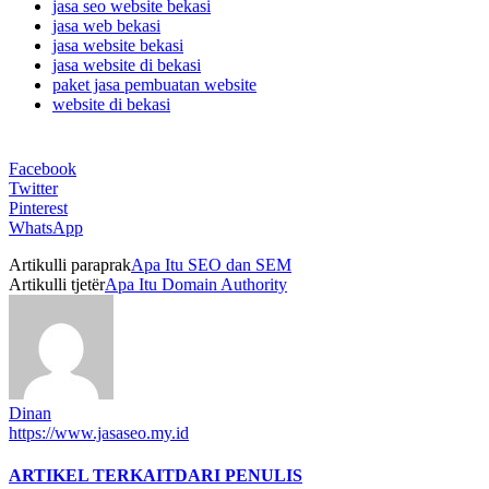
jasa seo website bekasi
jasa web bekasi
jasa website bekasi
jasa website di bekasi
paket jasa pembuatan website
website di bekasi
Facebook
Twitter
Pinterest
WhatsApp
Artikulli paraprak
Apa Itu SEO dan SEM
Artikulli tjetër
Apa Itu Domain Authority
Dinan
https://www.jasaseo.my.id
ARTIKEL TERKAIT
DARI PENULIS