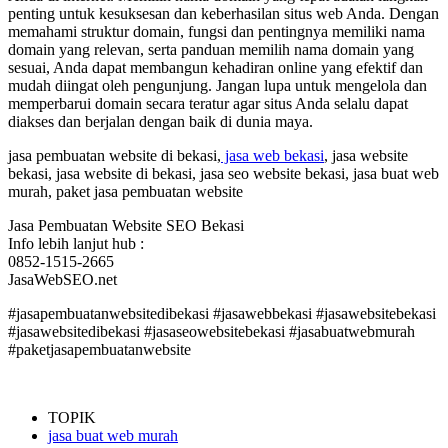
penting untuk kesuksesan dan keberhasilan situs web Anda. Dengan
memahami struktur domain, fungsi dan pentingnya memiliki nama
domain yang relevan, serta panduan memilih nama domain yang
sesuai, Anda dapat membangun kehadiran online yang efektif dan
mudah diingat oleh pengunjung. Jangan lupa untuk mengelola dan
memperbarui domain secara teratur agar situs Anda selalu dapat
diakses dan berjalan dengan baik di dunia maya.
jasa pembuatan website di bekasi,
jasa web bekasi
, jasa website
bekasi, jasa website di bekasi, jasa seo website bekasi, jasa buat web
murah, paket jasa pembuatan website
Jasa Pembuatan Website SEO Bekasi
Info lebih lanjut hub :
0852-1515-2665
JasaWebSEO.net
#jasapembuatanwebsitedibekasi #jasawebbekasi #jasawebsitebekasi
#jasawebsitedibekasi #jasaseowebsitebekasi #jasabuatwebmurah
#paketjasapembuatanwebsite
TOPIK
jasa buat web murah