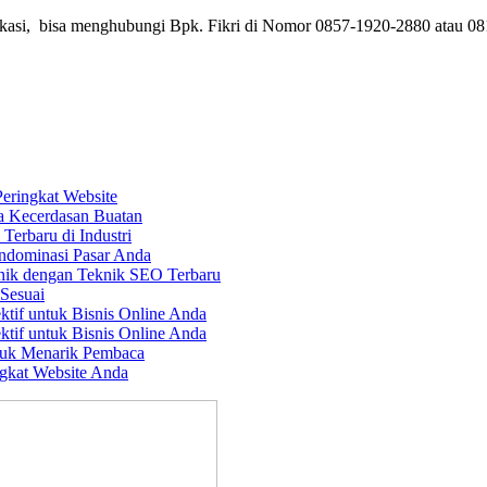
kasi, bisa menghubungi Bpk. Fikri di Nomor 0857-1920-2880 atau 081
Peringkat Website
a Kecerdasan Buatan
erbaru di Industri
ndominasi Pasar Anda
nik dengan Teknik SEO Terbaru
Sesuai
ktif untuk Bisnis Online Anda
ktif untuk Bisnis Online Anda
tuk Menarik Pembaca
gkat Website Anda