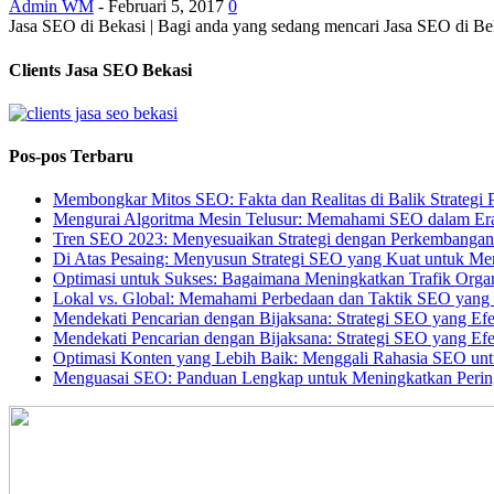
Admin WM
-
Februari 5, 2017
0
Jasa SEO di Bekasi | Bagi anda yang sedang mencari Jasa SEO di Be
Clients Jasa SEO Bekasi
Pos-pos Terbaru
Membongkar Mitos SEO: Fakta dan Realitas di Balik Strategi 
Mengurai Algoritma Mesin Telusur: Memahami SEO dalam Er
Tren SEO 2023: Menyesuaikan Strategi dengan Perkembangan T
Di Atas Pesaing: Menyusun Strategi SEO yang Kuat untuk Me
Optimasi untuk Sukses: Bagaimana Meningkatkan Trafik Orga
Lokal vs. Global: Memahami Perbedaan dan Taktik SEO yang 
Mendekati Pencarian dengan Bijaksana: Strategi SEO yang Efe
Mendekati Pencarian dengan Bijaksana: Strategi SEO yang Efe
Optimasi Konten yang Lebih Baik: Menggali Rahasia SEO un
Menguasai SEO: Panduan Lengkap untuk Meningkatkan Perin