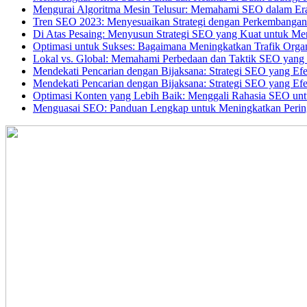
Mengurai Algoritma Mesin Telusur: Memahami SEO dalam Er
Tren SEO 2023: Menyesuaikan Strategi dengan Perkembangan T
Di Atas Pesaing: Menyusun Strategi SEO yang Kuat untuk Me
Optimasi untuk Sukses: Bagaimana Meningkatkan Trafik Orga
Lokal vs. Global: Memahami Perbedaan dan Taktik SEO yang 
Mendekati Pencarian dengan Bijaksana: Strategi SEO yang Efe
Mendekati Pencarian dengan Bijaksana: Strategi SEO yang Efe
Optimasi Konten yang Lebih Baik: Menggali Rahasia SEO un
Menguasai SEO: Panduan Lengkap untuk Meningkatkan Perin