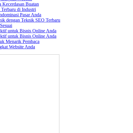
a Kecerdasan Buatan
erbaru di Industri
ndominasi Pasar Anda
nik dengan Teknik SEO Terbaru
Sesuai
ktif untuk Bisnis Online Anda
ktif untuk Bisnis Online Anda
tuk Menarik Pembaca
gkat Website Anda