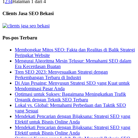
1
2
3
4
Halaman 1 dari 4
Clients Jasa SEO Bekasi
Pos-pos Terbaru
Membongkar Mitos SEO: Fakta dan Realitas di Balik Strategi
Peringkat Website
Mengurai Algoritma Mesin Telusur: Memahami SEO dalam
Era Kecerdasan Buatan
Tren SEO 2023: Menyesuaikan Strategi dengan
Perkembangan Terbaru di Industri
Di Atas Pesaing: Menyusun Strategi SEO yang Kuat untuk
Mendominasi Pasar Anda
Optimasi untuk Sukses: Bagaimana Meningkatkan Trafik
Organik dengan Teknik SEO Terbaru
Lokal vs. Global: Memahami Perbedaan dan Taktik SEO
yang Sesuai
Mendekati Pencarian dengan Bijaksana: Strategi SEO yang
Efektif untuk Bisnis Online Anda
Mendekati Pencarian dengan Bijaksana: Strategi SEO yang
Efektif untuk Bisnis Online Anda