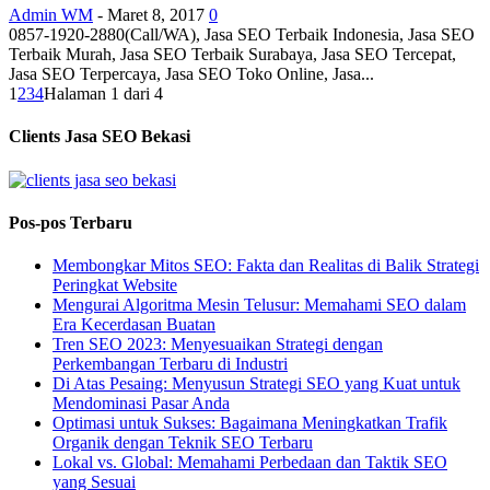
Admin WM
-
Maret 8, 2017
0
0857-1920-2880(Call/WA), Jasa SEO Terbaik Indonesia, Jasa SEO
Terbaik Murah, Jasa SEO Terbaik Surabaya, Jasa SEO Tercepat,
Jasa SEO Terpercaya, Jasa SEO Toko Online, Jasa...
1
2
3
4
Halaman 1 dari 4
Clients Jasa SEO Bekasi
Pos-pos Terbaru
Membongkar Mitos SEO: Fakta dan Realitas di Balik Strategi
Peringkat Website
Mengurai Algoritma Mesin Telusur: Memahami SEO dalam
Era Kecerdasan Buatan
Tren SEO 2023: Menyesuaikan Strategi dengan
Perkembangan Terbaru di Industri
Di Atas Pesaing: Menyusun Strategi SEO yang Kuat untuk
Mendominasi Pasar Anda
Optimasi untuk Sukses: Bagaimana Meningkatkan Trafik
Organik dengan Teknik SEO Terbaru
Lokal vs. Global: Memahami Perbedaan dan Taktik SEO
yang Sesuai