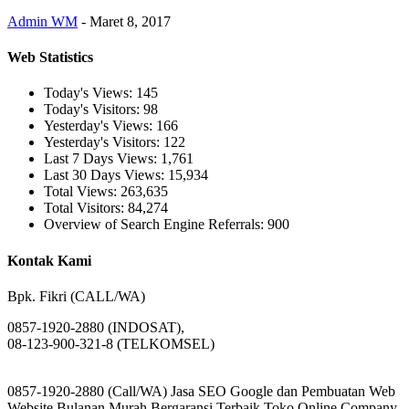
Admin WM
-
Maret 8, 2017
Web Statistics
Today's Views:
145
Today's Visitors:
98
Yesterday's Views:
166
Yesterday's Visitors:
122
Last 7 Days Views:
1,761
Last 30 Days Views:
15,934
Total Views:
263,635
Total Visitors:
84,274
Overview of Search Engine Referrals:
900
Kontak Kami
Bpk. Fikri (CALL/WA)
0857-1920-2880 (INDOSAT),
08-123-900-321-8 (TELKOMSEL)
0857-1920-2880 (Call/WA) Jasa SEO Google dan Pembuatan Web
Website Bulanan Murah Bergaransi Terbaik Toko Online Company