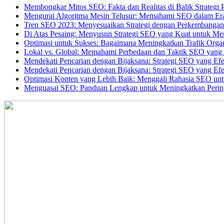
Membongkar Mitos SEO: Fakta dan Realitas di Balik Strategi 
Mengurai Algoritma Mesin Telusur: Memahami SEO dalam Er
Tren SEO 2023: Menyesuaikan Strategi dengan Perkembangan T
Di Atas Pesaing: Menyusun Strategi SEO yang Kuat untuk Me
Optimasi untuk Sukses: Bagaimana Meningkatkan Trafik Orga
Lokal vs. Global: Memahami Perbedaan dan Taktik SEO yang 
Mendekati Pencarian dengan Bijaksana: Strategi SEO yang Efe
Mendekati Pencarian dengan Bijaksana: Strategi SEO yang Efe
Optimasi Konten yang Lebih Baik: Menggali Rahasia SEO un
Menguasai SEO: Panduan Lengkap untuk Meningkatkan Perin