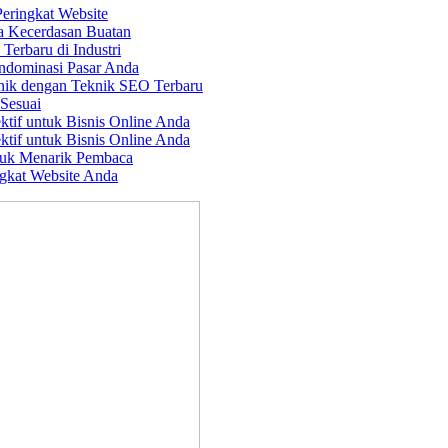
Peringkat Website
a Kecerdasan Buatan
erbaru di Industri
ndominasi Pasar Anda
nik dengan Teknik SEO Terbaru
Sesuai
ktif untuk Bisnis Online Anda
ktif untuk Bisnis Online Anda
tuk Menarik Pembaca
gkat Website Anda