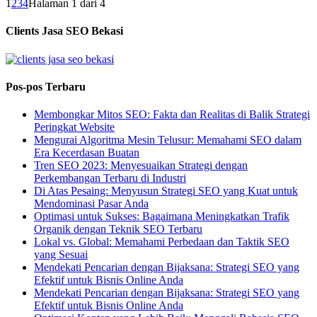
1
2
3
4
Halaman 1 dari 4
Clients Jasa SEO Bekasi
Pos-pos Terbaru
Membongkar Mitos SEO: Fakta dan Realitas di Balik Strategi
Peringkat Website
Mengurai Algoritma Mesin Telusur: Memahami SEO dalam
Era Kecerdasan Buatan
Tren SEO 2023: Menyesuaikan Strategi dengan
Perkembangan Terbaru di Industri
Di Atas Pesaing: Menyusun Strategi SEO yang Kuat untuk
Mendominasi Pasar Anda
Optimasi untuk Sukses: Bagaimana Meningkatkan Trafik
Organik dengan Teknik SEO Terbaru
Lokal vs. Global: Memahami Perbedaan dan Taktik SEO
yang Sesuai
Mendekati Pencarian dengan Bijaksana: Strategi SEO yang
Efektif untuk Bisnis Online Anda
Mendekati Pencarian dengan Bijaksana: Strategi SEO yang
Efektif untuk Bisnis Online Anda