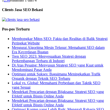
1
2
3
4
Halaman 1 dari 4
Clients Jasa SEO Bekasi
Pos-pos Terbaru
Membongkar Mitos SEO: Fakta dan Realitas di Balik Strategi
Peringkat Website
Mengurai Algoritma Mesin Telusur: Memahami SEO dalam
Era Kecerdasan Buatan
Tren SEO 2023: Menyesuaikan Strategi dengan
Perkembangan Terbaru di Industri
Di Atas Pesaing: Menyusun Strategi SEO yang Kuat untuk
Mendominasi Pasar Anda
Optimasi untuk Sukses: Bagaimana Meningkatkan Trafik
Organik dengan Teknik SEO Terbaru
Lokal vs. Global: Memahami Perbedaan dan Taktik SEO
yang Sesuai
Mendekati Pencarian dengan Bijaksana: Strategi SEO yang
Efektif untuk Bisnis Online Anda
Mendekati Pencarian dengan Bijaksana: Strategi SEO yang
Efektif untuk Bisnis Online Anda
Optimasi Konten yang Lebih Baik: Menggali Rahasia SEO