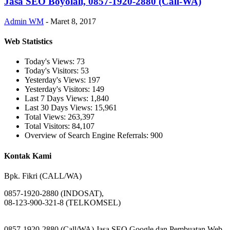
Jasa SEO Boyolali, 0857-1920-2880 (Call-WA)
Admin WM
-
Maret 8, 2017
Web Statistics
Today's Views:
73
Today's Visitors:
53
Yesterday's Views:
197
Yesterday's Visitors:
149
Last 7 Days Views:
1,840
Last 30 Days Views:
15,961
Total Views:
263,397
Total Visitors:
84,107
Overview of Search Engine Referrals:
900
Kontak Kami
Bpk. Fikri (CALL/WA)
0857-1920-2880 (INDOSAT),
08-123-900-321-8 (TELKOMSEL)
0857-1920-2880 (Call/WA) Jasa SEO Google dan Pembuatan Web