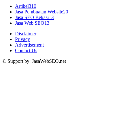
Artikel
310
Jasa Pembuatan Website
20
Jasa SEO Bekasi
13
Jasa Web SEO
13
Disclaimer
Privacy
Advertisement
Contact Us
© Support by: JasaWebSEO.net