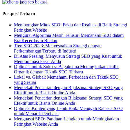
Pos-pos Terbaru
Membongkar Mitos SEO: Fakta dan Realitas di Balik Strategi
Peringkat Website
Mengurai Algoritma Mesin Telusur: Memahami SEO dalam
Era Kecerdasan Buatan
Tren SEO 2023: Menyesuaikan Strategi dengan
Perkembangan Terbaru di Industri
Di Atas Pesaing: Menyusun Strategi SEO yang Kuat untuk
Mendominasi Pasar Anda
Optimasi untuk Sukses: Bagaimana Meningkatkan Trafik
Organik dengan Teknik SEO Terbaru
Lokal vs. Global: Memahami Perbedaan dan Taktik SEO
yang Sesuai
Mendekati Pencarian dengan Bijaksana: Strategi SEO yang
Efektif untuk Bisnis Online Anda
Mendekati Pencarian dengan Bijaksana: Strategi SEO yang
Efektif untuk Bisnis Online Anda
Optimasi Konten yang Lebih Baik: Menggali Rahasia SEO
untuk Menarik Pembaca
Menguasai SEO: Panduan Lengkap untuk Meningkatkan
Peringkat Website Anda