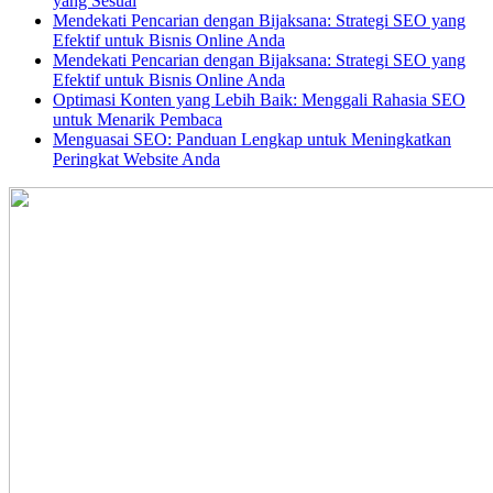
yang Sesuai
Mendekati Pencarian dengan Bijaksana: Strategi SEO yang
Efektif untuk Bisnis Online Anda
Mendekati Pencarian dengan Bijaksana: Strategi SEO yang
Efektif untuk Bisnis Online Anda
Optimasi Konten yang Lebih Baik: Menggali Rahasia SEO
untuk Menarik Pembaca
Menguasai SEO: Panduan Lengkap untuk Meningkatkan
Peringkat Website Anda