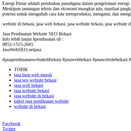
Energi Pintar adalah perubahan paradigma dalam pengelolaan energi. M
Meskipun tantangan teknis dan ekonomi mungkin ada, manfaat jangka 
potensi untuk mengubah cara kita memproduksi, mengatur, dan meng
website di bekasi, jasa web bekasi, jasa website bekasi, jasa website d
Jasa Pembuatan Website SEO Bekasi
Info lebih lanjut hpembuatan ub :
0852-1515-2665
JasaWebSEO.netjasa
#jasapembuatanwebsitedibekasi #jasawebbekasi #jasawebsitebekasi 
TOPIK
jasa buat web murah
jasa seo website bekasi
jasa web bekasi
jasa website bekasi
jasa website di bekasi
paket jasa pembuatan website
website di bekasi
Facebook
Twitter