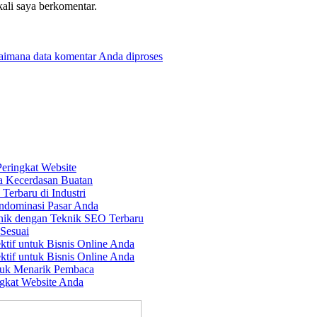
kali saya berkomentar.
gaimana data komentar Anda diproses
Peringkat Website
a Kecerdasan Buatan
erbaru di Industri
ndominasi Pasar Anda
nik dengan Teknik SEO Terbaru
Sesuai
ktif untuk Bisnis Online Anda
ktif untuk Bisnis Online Anda
tuk Menarik Pembaca
gkat Website Anda