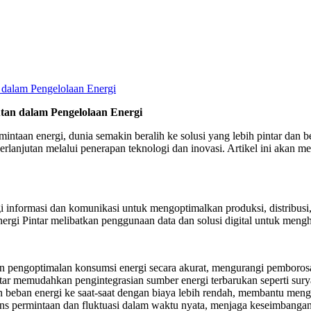
utan dalam Pengelolaan Energi
aan energi, dunia semakin beralih ke solusi yang lebih pintar dan be
rlanjutan melalui penerapan teknologi dan inovasi. Artikel ini akan me
 informasi dan komunikasi untuk mengoptimalkan produksi, distribusi
gi Pintar melibatkan penggunaan data dan solusi digital untuk menghad
 pengoptimalan konsumsi energi secara akurat, mengurangi pemborosa
ar memudahkan pengintegrasian sumber energi terbarukan seperti surya
 beban energi ke saat-saat dengan biaya lebih rendah, membantu meng
ns permintaan dan fluktuasi dalam waktu nyata, menjaga keseimbangan