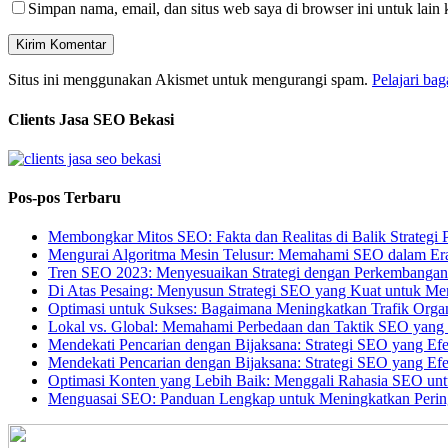
Simpan nama, email, dan situs web saya di browser ini untuk lain 
Situs ini menggunakan Akismet untuk mengurangi spam.
Pelajari ba
Clients Jasa SEO Bekasi
Pos-pos Terbaru
Membongkar Mitos SEO: Fakta dan Realitas di Balik Strategi 
Mengurai Algoritma Mesin Telusur: Memahami SEO dalam Er
Tren SEO 2023: Menyesuaikan Strategi dengan Perkembangan T
Di Atas Pesaing: Menyusun Strategi SEO yang Kuat untuk Me
Optimasi untuk Sukses: Bagaimana Meningkatkan Trafik Orga
Lokal vs. Global: Memahami Perbedaan dan Taktik SEO yang 
Mendekati Pencarian dengan Bijaksana: Strategi SEO yang Efe
Mendekati Pencarian dengan Bijaksana: Strategi SEO yang Efe
Optimasi Konten yang Lebih Baik: Menggali Rahasia SEO un
Menguasai SEO: Panduan Lengkap untuk Meningkatkan Perin