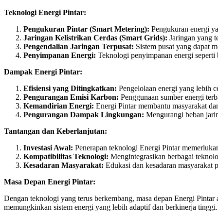
Teknologi Energi Pintar:
Pengukuran Pintar (Smart Metering):
Pengukuran energi ya
Jaringan Kelistrikan Cerdas (Smart Grids):
Jaringan yang t
Pengendalian Jaringan Terpusat:
Sistem pusat yang dapat me
Penyimpanan Energi:
Teknologi penyimpanan energi seperti 
Dampak Energi Pintar:
Efisiensi yang Ditingkatkan:
Pengelolaan energi yang lebih c
Pengurangan Emisi Karbon:
Penggunaan sumber energi terb
Kemandirian Energi:
Energi Pintar membantu masyarakat dan 
Pengurangan Dampak Lingkungan:
Mengurangi beban jaring
Tantangan dan Keberlanjutan:
Investasi Awal:
Penerapan teknologi Energi Pintar memerlukan i
Kompatibilitas Teknologi:
Mengintegrasikan berbagai teknolog
Kesadaran Masyarakat:
Edukasi dan kesadaran masyarakat pe
Masa Depan Energi Pintar:
Dengan teknologi yang terus berkembang, masa depan Energi Pintar ak
memungkinkan sistem energi yang lebih adaptif dan berkinerja tinggi.