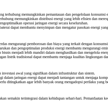
ng terhubung memungkinkan pemantauan dan pengelolaan konsumsi ene
erhubung memungkinkan distribusi energi yang lebih efisien dan meres
ngoptimalkan operasi jaringan energi secara keseluruhan.
baterai dapat membantu menyimpan dan mengatur pasokan energi yang 
erdas mengurangi pemborosan dan biaya yang terkait dengan konsumsi 
arukan dan pengoptimalan produksi energi membantu mengurangi emis
bisnis menjadi lebih mandiri dalam menghasilkan dan mengelola energ
an listrik tradisional dapat membantu menjaga kualitas lingkungan da
nvestasi awal yang signifikan dalam infrastruktur dan sistem.
i dalam jaringan energi dapat menjadi tantangan untuk menjaga kompati
rlu ditingkatkan agar lebih banyak orang mengadopsi perilaku yang b
an semakin terintegrasi dalam kehidupan sehari-hari. Pemanfaatan kec