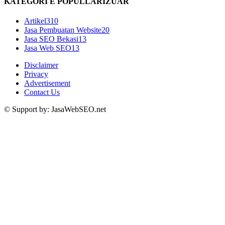
KATEGORI E POPULLARIZUAR
Artikel
310
Jasa Pembuatan Website
20
Jasa SEO Bekasi
13
Jasa Web SEO
13
Disclaimer
Privacy
Advertisement
Contact Us
© Support by: JasaWebSEO.net