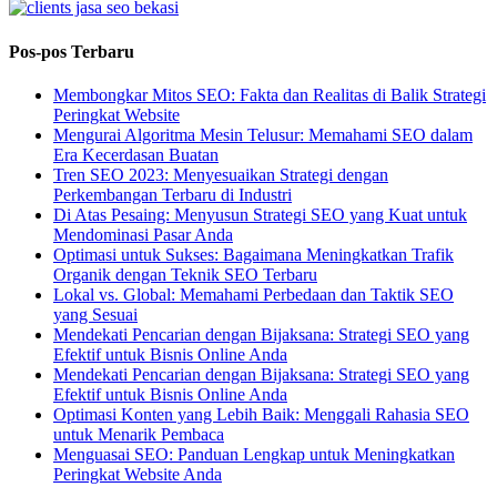
Pos-pos Terbaru
Membongkar Mitos SEO: Fakta dan Realitas di Balik Strategi
Peringkat Website
Mengurai Algoritma Mesin Telusur: Memahami SEO dalam
Era Kecerdasan Buatan
Tren SEO 2023: Menyesuaikan Strategi dengan
Perkembangan Terbaru di Industri
Di Atas Pesaing: Menyusun Strategi SEO yang Kuat untuk
Mendominasi Pasar Anda
Optimasi untuk Sukses: Bagaimana Meningkatkan Trafik
Organik dengan Teknik SEO Terbaru
Lokal vs. Global: Memahami Perbedaan dan Taktik SEO
yang Sesuai
Mendekati Pencarian dengan Bijaksana: Strategi SEO yang
Efektif untuk Bisnis Online Anda
Mendekati Pencarian dengan Bijaksana: Strategi SEO yang
Efektif untuk Bisnis Online Anda
Optimasi Konten yang Lebih Baik: Menggali Rahasia SEO
untuk Menarik Pembaca
Menguasai SEO: Panduan Lengkap untuk Meningkatkan
Peringkat Website Anda