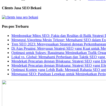
Clients Jasa SEO Bekasi
Pos-pos Terbaru
Membongkar Mitos SEO: Fakta dan Realitas di Balik Strategi 
Mengurai Algoritma Mesin Telusur: Memahami SEO dalam Er
Tren SEO 2023: Menyesuaikan Strategi dengan Perkembangan T
Di Atas Pesaing: Menyusun Strategi SEO yang Kuat untuk Me
Optimasi untuk Sukses: Bagaimana Meningkatkan Trafik Orga
Lokal vs. Global: Memahami Perbedaan dan Taktik SEO yang 
Mendekati Pencarian dengan Bijaksana: Strategi SEO yang Efe
Mendekati Pencarian dengan Bijaksana: Strategi SEO yang Efe
Optimasi Konten yang Lebih Baik: Menggali Rahasia SEO un
Menguasai SEO: Panduan Lengkap untuk Meningkatkan Perin