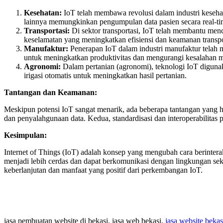
Kesehatan:
IoT telah membawa revolusi dalam industri kesehat
lainnya memungkinkan pengumpulan data pasien secara real-tim
Transportasi:
Di sektor transportasi, IoT telah membantu menci
keselamatan yang meningkatkan efisiensi dan keamanan transpo
Manufaktur:
Penerapan IoT dalam industri manufaktur telah m
untuk meningkatkan produktivitas dan mengurangi kesalahan m
Agronomi:
Dalam pertanian (agronomi), teknologi IoT digun
irigasi otomatis untuk meningkatkan hasil pertanian.
Tantangan dan Keamanan:
Meskipun potensi IoT sangat menarik, ada beberapa tantangan yang h
dan penyalahgunaan data. Kedua, standardisasi dan interoperabilitas
Kesimpulan:
Internet of Things (IoT) adalah konsep yang mengubah cara berinter
menjadi lebih cerdas dan dapat berkomunikasi dengan lingkungan sek
keberlanjutan dan manfaat yang positif dari perkembangan IoT.
jasa pembuatan website di bekasi, jasa web bekasi,
jasa website bekas