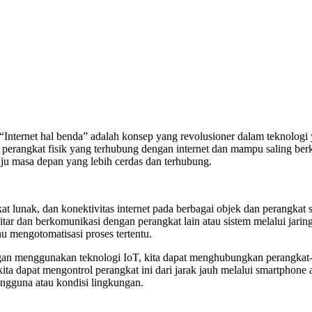
i “Internet hal benda” adalah konsep yang revolusioner dalam teknolog
n perangkat fisik yang terhubung dengan internet dan mampu saling ber
uju masa depan yang lebih cerdas dan terhubung.
 lunak, dan konektivitas internet pada berbagai objek dan perangkat s
ar dan berkomunikasi dengan perangkat lain atau sistem melalui jaring
 mengotomatisasi proses tertentu.
an menggunakan teknologi IoT, kita dapat menghubungkan perangkat-per
, kita dapat mengontrol perangkat ini dari jarak jauh melalui smartphon
pengguna atau kondisi lingkungan.