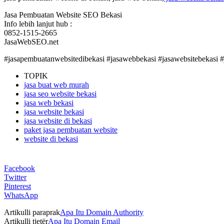
Jasa Pembuatan Website SEO Bekasi
Info lebih lanjut hub :
0852-1515-2665
JasaWebSEO.net
#jasapembuatanwebsitedibekasi #jasawebbekasi #jasawebsitebekasi 
TOPIK
jasa buat web murah
jasa seo website bekasi
jasa web bekasi
jasa website bekasi
jasa website di bekasi
paket jasa pembuatan website
website di bekasi
Facebook
Twitter
Pinterest
WhatsApp
Artikulli paraprak
Apa Itu Domain Authority
Artikulli tjetër
Apa Itu Domain Email