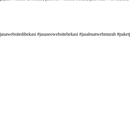
#jasawebsitedibekasi #jasaseowebsitebekasi #jasabuatwebmurah #pake