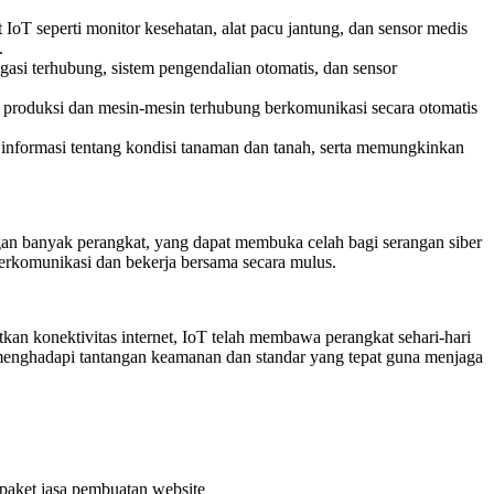
oT seperti monitor kesehatan, alat pacu jantung, dan sensor medis
.
igasi terhubung, sistem pengendalian otomatis, dan sensor
t produksi dan mesin-mesin terhubung berkomunikasi secara otomatis
nformasi tentang kondisi tanaman dan tanah, serta memungkinkan
gan banyak perangkat, yang dapat membuka celah bagi serangan siber
 berkomunikasi dan bekerja bersama secara mulus.
an konektivitas internet, IoT telah membawa perangkat sehari-hari
k menghadapi tantangan keamanan dan standar yang tepat guna menjaga
, paket jasa pembuatan website