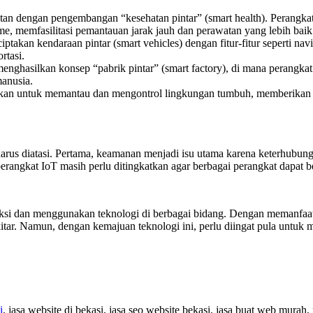
an dengan pengembangan “kesehatan pintar” (smart health). Perangkat I
e, memfasilitasi pemantauan jarak jauh dan perawatan yang lebih baik
ptakan kendaraan pintar (smart vehicles) dengan fitur-fitur seperti nav
rtasi.
enghasilkan konsep “pabrik pintar” (smart factory), di mana perangka
anusia.
akan untuk memantau dan mengontrol lingkungan tumbuh, memberikan i
arus diatasi. Pertama, keamanan menjadi isu utama karena keterhubun
 perangkat IoT masih perlu ditingkatkan agar berbagai perangkat dapat
aksi dan menggunakan teknologi di berbagai bidang. Dengan memanfaatk
itar. Namun, dengan kemajuan teknologi ini, perlu diingat pula untu
i
, jasa website di bekasi, jasa seo website bekasi, jasa buat web murah